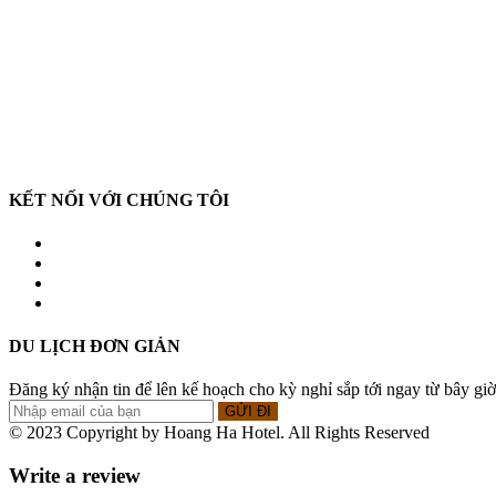
57 Trương Quốc Dung, P. Phú Nhuận, TP. HCM
Điện thoại: 028 3844 3781
Email: hoanghahotel@phuongnamstar.vn
BẠN CẦN TRỢ GIÚP
CSKH: (028) 3844 3781 | Hotline: 0938 473 655
Từ 8:00 – 17:00 từ thứ 2 – thứ 6
KẾT NỐI VỚI CHÚNG TÔI
DU LỊCH ĐƠN GIẢN
Đăng ký nhận tin để lên kế hoạch cho kỳ nghỉ sắp tới ngay từ bây giờ
© 2023 Copyright by Hoang Ha Hotel. All Rights Reserved
Write a review