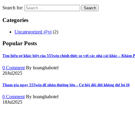
Search for:
Categories
Uncategorized @vi
(2)
Popular Posts
Tìm hiểu sự khác biệt của 555win chính thức so với các nhà cái khác – Khám
0 Comment
By hoanghahotel
20
Jul
2025
Tham gia ngay 555win để nhận thưởng lớn – Cơ hội đổi đời không thể bỏ lỡ
0 Comment
By hoanghahotel
18
Jul
2025
HOANG HA BOUTIQUE H
CÔNG TY TNHH MTV DU LỊCH – DỊCH VỤ & KHÁCH S