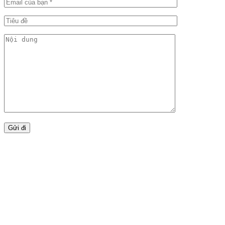
HOANG HA BOUTIQUE H
CÔNG TY TNHH MTV DU LỊCH – DỊCH VỤ & KHÁCH S
57 Trương Quốc Dung, P. Phú Nhuận, TP. HCM
Điện thoại: 028 3844 3781
Email: hoanghahotel@phuongnamstar.vn