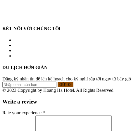
BẠN CẦN TRỢ GIÚP
CSKH: (028) 3844 3781 | Hotline: 0938 473 655
Từ 8:00 – 17:00 từ thứ 2 – thứ 6
KẾT NỐI VỚI CHÚNG TÔI
DU LỊCH ĐƠN GIẢN
Đăng ký nhận tin để lên kế hoạch cho kỳ nghỉ sắp tới ngay từ bây giờ
© 2023 Copyright by Hoang Ha Hotel. All Rights Reserved
Write a review
Rate your experience *